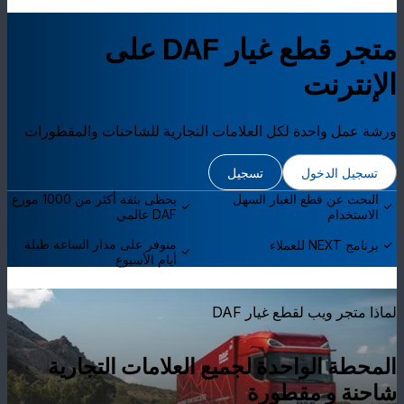
متجر قطع غيار DAF على
الإنترنت
ورشة عمل واحدة لكل العلامات التجارية للشاحنات والمقطورات
تسجيل الدخول
تسجيل
البحث عن قطع الغيار السهل
يحظى بثقة أكثر من 1000 موزع
الاستخدام
DAF عالمي
متوفر على مدار الساعة طيلة
برنامج NEXT للعملاء
أيام الأسبوع
لماذا متجر ويب لقطع غيار DAF
المحطة الواحدة لجميع العلامات التجارية
شاحنة و مقطورة