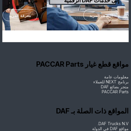
إلى خدمات DAF الرقمية
من DAF
اكتشف المزيد
معرفة المزيد
مواقع قطع غيار PACCAR Parts
معلومات عامة
برنامج NEXT للعملاء
متجر بضائع DAF
PACCAR Parts
المواقع ذات الصلة بـ DAF
DAF Trucks N.V.
مواقع DAF في الدولة