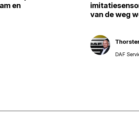
aam en
imitatiesenso
van de weg w
Thorste
DAF Servi