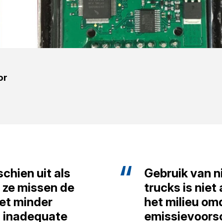
or
chien uit als
Gebruik van n
 ze missen de
trucks is niet
et minder
het milieu om
 inadequate
emissievoorsc