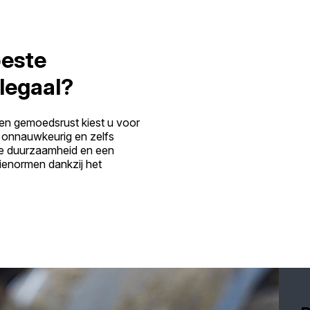
beste
legaal?
 en gemoedsrust kiest u voor
 onnauwkeurig en zelfs
ste duurzaamheid en een
ienormen dankzij het