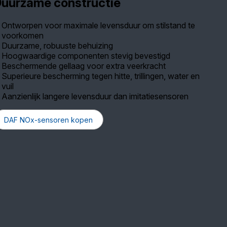
uurzame constructie
Ontworpen voor maximale levensduur om stilstand te
voorkomen
Duurzame, robuuste behuizing
Hoogwaardige componenten stevig bevestigd
Beschermende gellaag voor extra veerkracht
Superieure bescherming tegen hitte, trillingen, water en
vuil
Aanzienlijk langere levensduur dan imitatiesensoren
DAF NOx-sensoren kopen