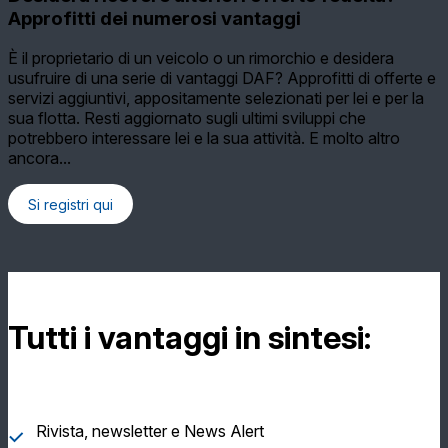
Approfitti dei numerosi vantaggi
È il proprietario di un veicolo o un rimorchio e desidera
usufruire di una serie di vantaggi DAF? Approfitti di offerte e
servizi aggiuntivi, appositamente selezionati per lei e per la
sua flotta. Resti aggiornato sugli ultimi sviluppi che
potrebbero interessare lei e la sua attività. E molto altro
ancora...
Si registri qui
Tutti i vantaggi in sintesi:
Rivista, newsletter e News Alert