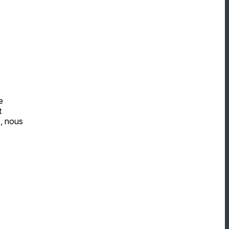
e
t
, nous