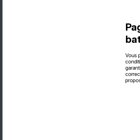
Pag
bat
Vous p
condit
garant
correc
propo