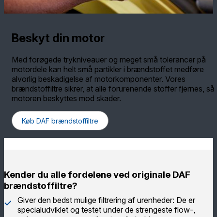
Beskyt din motor
Med forøgede trykniveauer og meget små tolerancer på
motordele kan helt små partikler i brændstoffet medføre
alvorlig beskadigelse af motorkomponenter. Vores
brændstoffiltre sikrer, at alle forurenende stoffer fjernes, så
motoren beskyttes mod skader.
Køb DAF brændstoffiltre
Kender du alle fordelene ved originale DAF
brændstoffiltre?
Giver den bedst mulige filtrering af urenheder: De er
specialudviklet og testet under de strengeste flow-,